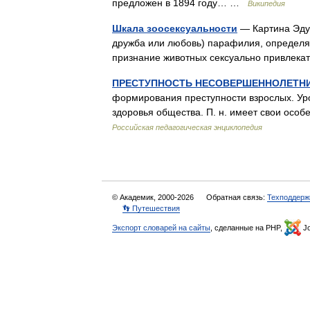
предложен в 1894 году… …
Википедия
Шкала зоосексуальности
— Картина Эдуа
дружба или любовь) парафилия, определя
признание животных сексуально привлек
ПРЕСТУПНОСТЬ НЕСОВЕРШЕННОЛЕТН
формирования преступности взрослых. Уров
здоровья общества. П. н. имеет свои осо
Российская педагогическая энциклопедия
© Академик, 2000-2026
Обратная связь:
Техподдерж
👣 Путешествия
Экспорт словарей на сайты
, сделанные на PHP,
Jo