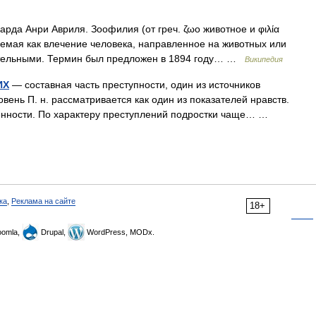
рда Анри Авриля. Зоофилия (от греч. ζωο животное и φιλία
емая как влечение человека, направленное на животных или
ательными. Термин был предложен в 1894 году… …
Википедия
ИХ
— составная часть преступности, один из источников
ень П. н. рассматривается как один из показателей нравств.
бенности. По характеру преступлений подростки чаще… …
ка
,
Реклама на сайте
18+
omla,
Drupal,
WordPress, MODx.