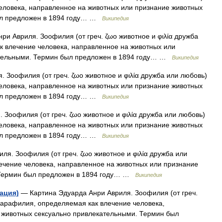
еловека, направленное на животных или признание животных
ыл предложен в 1894 году… …
Википедия
и Авриля. Зоофилия (от греч. ζωο животное и φιλία дружба
к влечение человека, направленное на животных или
ательными. Термин был предложен в 1894 году… …
Википедия
 Зоофилия (от греч. ζωο животное и φιλία дружба или любовь)
еловека, направленное на животных или признание животных
ыл предложен в 1894 году… …
Википедия
Зоофилия (от греч. ζωο животное и φιλία дружба или любовь)
еловека, направленное на животных или признание животных
ыл предложен в 1894 году… …
Википедия
я. Зоофилия (от греч. ζωο животное и φιλία дружба или
ечение человека, направленное на животных или признание
 Термин был предложен в 1894 году… …
Википедия
ация)
— Картина Эдуарда Анри Авриля. Зоофилия (от греч.
 парафилия, определяемая как влечение человека,
 животных сексуально привлекательными. Термин был