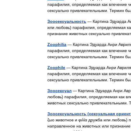
парафилия, определяемая как влечение ч
сексуально привлекательными. Термин б
Зоосексуальность
— Картина Эдуарда Анр
или любовь) парафилия, определяемая ка
признание животных сексуально привлек
Zoophilia
— Картина Эдуарда Анри Авриля.
парафилия, определяемая как влечение ч
сексуально привлекательными. Термин б
Zoophile
— Картина Эдуарда Анри Авриля. 
парафилия, определяемая как влечение ч
сексуально привлекательными. Термин б
Зоосексуал
— Картина Эдуарда Анри Аврил
любовь) парафилия, определяемая как вл
животных сексуально привлекательными.
Зоосексуальность (сексуальная ориент
ζωο животное и φιλία дружба или любовь)
направленное на животных или признание