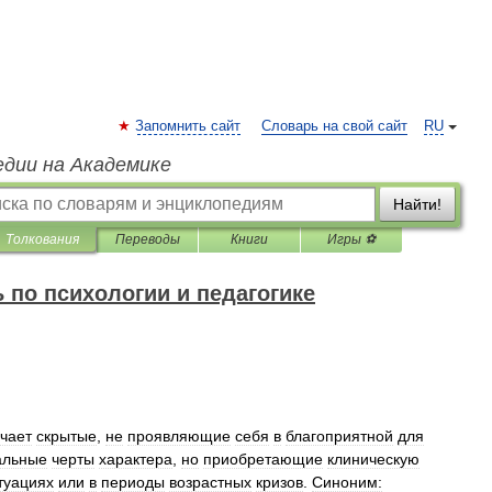
Запомнить сайт
Словарь на свой сайт
RU
едии на Академике
Найти!
Толкования
Переводы
Книги
Игры ⚽
 по психологии и педагогике
чает
скрытые
,
не
проявляющие
себя
в
благоприятной
для
альные
черты
характера
,
но
приобретающие
клиническую
туациях
или
в
периоды
возрастных
кризов
.
Синоним: