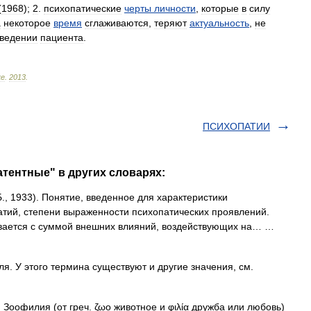
(
1968
);
2
.
психопатические
черты
личности
,
которые
в
силу
а
некоторое
время
сглаживаются
,
теряют
актуальность
,
не
ведении
пациента
.
ке
.
2013
.
ПСИХОПАТИИ
атентные" в других словарях:
, 1933). Понятие, введенное для характеристики
тий, степени выраженности психопатических проявлений.
ывается с суммой внешних влияний, воздействующих на… …
. У этого термина существуют и другие значения, см.
Зоофилия (от греч. ζωο животное и φιλία дружба или любовь)