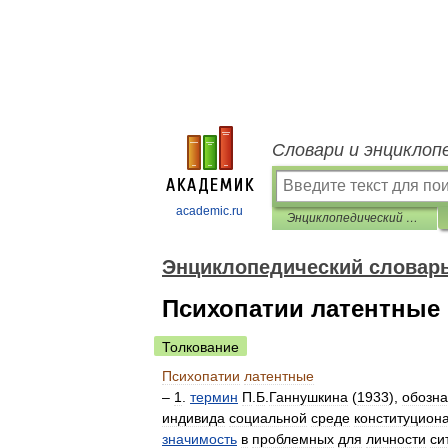
Словари и энциклоп
academic.ru
Энциклопедический словарь по психологии и педагогике
Энциклопедический словарь
Психопатии латентные
Толкование
Психопатии
латентные
–
1
.
термин
П
.
Б
.
Ганнушкина
(
1933
),
обозна
индивида
социальной
среде
конституцион
значимость
в
проблемных
для
личности
си