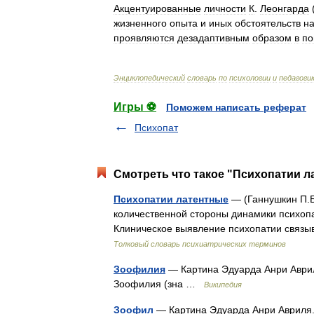
Акцентуированные
личности
К
.
Леонгарда
жизненного
опыта
и
иных
обстоятельств
н
проявляются
дезадаптивным
образом
в
по
Энциклопедический
словарь
по
психологии
и
педагоги
Игры ⚽
Поможем написать реферат
Психопат
Смотреть что такое "Психопатии л
Психопатии латентные
— (Ганнушкин П.Б.
количественной стороны динамики психопа
Клиническое выявление психопатии связ
Толковый словарь психиатрических терминов
Зоофилия
— Картина Эдуарда Анри Авриля
Зоофилия (зна …
Википедия
Зоофил
— Картина Эдуарда Анри Авриля. 